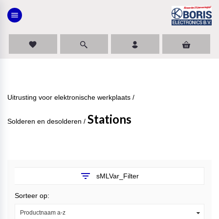
menu
favorite
Uitrusting voor elektronische werkplaats
/
Stations
Solderen en desolderen
/
filter_list
sMLVar_Filter
Sorteer op:
Productnaam a-z