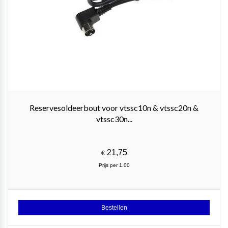
Reservesoldeerbout voor vtssc10n & vtssc20n &
vtssc30n...
21,75
€
Prijs per 1.00
Bestellen