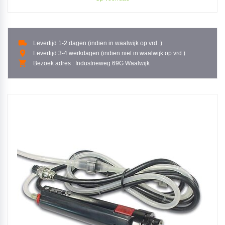
local_shipping
Levertijd 1-2 dagen (indien in waalwijk op vrd. )
place
Levertijd 3-4 werkdagen (indien niet in waalwijk op vrd.)
shopping_cart
Bezoek adres : Industrieweg 69G Waalwijk