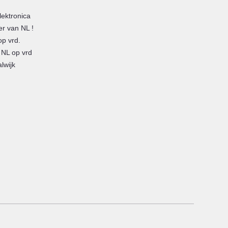
lektronica
er van NL !
op vrd.
 NL op vrd
lwijk