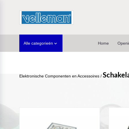
Alle categorieën
Home
Openi

Schakela
Elektronische Componenten en Accessoires
/