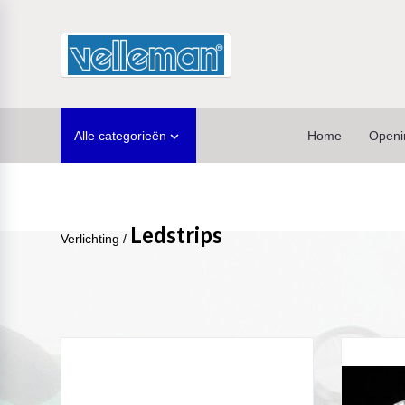
Alle categorieën
Home
Openi

Ledstrips
Verlichting
/