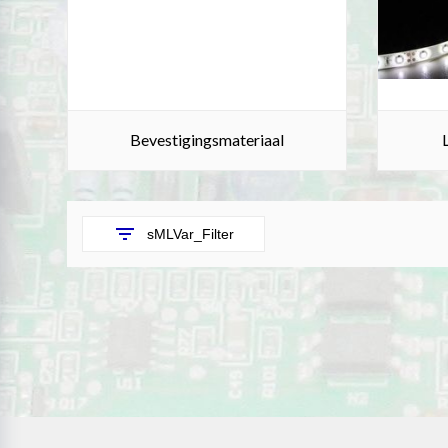
Bevestigingsmateriaal
filter_list
sMLVar_Filter