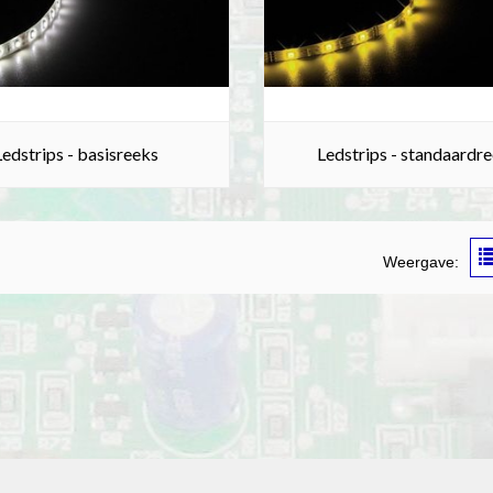
Ledstrips - basisreeks
Ledstrips - standaardr
Weergave: