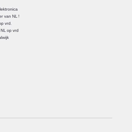
lektronica
er van NL !
op vrd.
 NL op vrd
lwijk