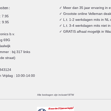
sten :
✓ Meer dan 35 jaar ervaring in e
✓ Grootste online Velleman deal
: 7.95
✓ L.t. 1-2 werkdagen mits in NL 
 9.95
✓ L.t. 3-4 werkdagen mits niet in
✓ GRATIS afhaal mogelijk in Waa
ronics b.v.
eg 69G
alwijk
mmer : bij 317 links
de straat)
 343124
 Vrijdag : 10:00-14:00
Alle bedragen zijn inclusief BTW