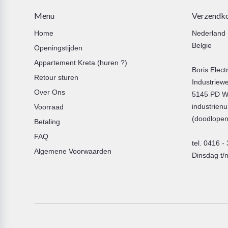
Menu
Verzendko
Home
Nederland 
Belgie :
Openingstijden
Appartement Kreta (huren ?)
Boris Elect
Retour sturen
Industriew
Over Ons
5145 PD Wa
industrienu
Voorraad
(doodlopen
Betaling
FAQ
tel. 0416 -
Algemene Voorwaarden
Dinsdag t/m