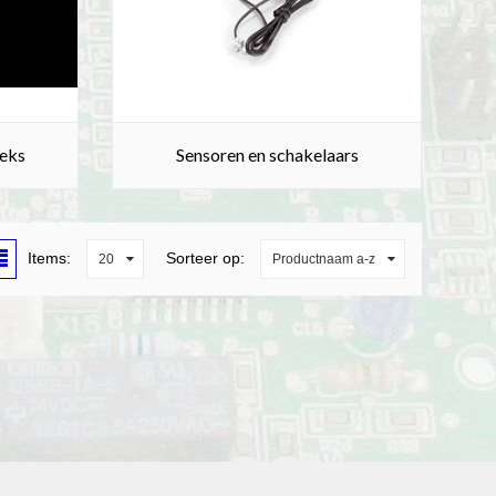
eeks
Sensoren en schakelaars
Items:
Sorteer op:
20
Productnaam a-z