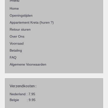
Menu
Home
Openingstijden
Appartement Kreta (huren ?)
Retour sturen
Over Ons
Voorraad
Betaling
FAQ
Algemene Voorwaarden
Verzendkosten :
Nederland : 7.95
Belgie : 9.95