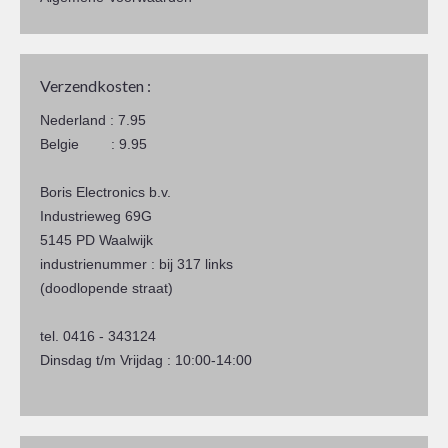
Verzendkosten :
Nederland : 7.95
Belgie : 9.95
Boris Electronics b.v.
Industrieweg 69G
5145 PD Waalwijk
industrienummer : bij 317 links
(doodlopende straat)
tel. 0416 - 343124
Dinsdag t/m Vrijdag : 10:00-14:00