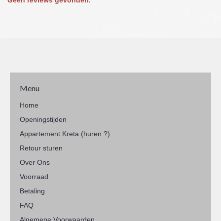
Geen reviews gevonden.
Menu
Home
Openingstijden
Appartement Kreta (huren ?)
Retour sturen
Over Ons
Voorraad
Betaling
FAQ
Algemene Voorwaarden