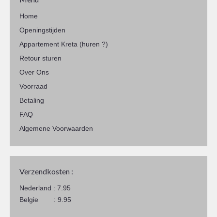
Home
Openingstijden
Appartement Kreta (huren ?)
Retour sturen
Over Ons
Voorraad
Betaling
FAQ
Algemene Voorwaarden
Verzendkosten :
Nederland : 7.95
Belgie : 9.95