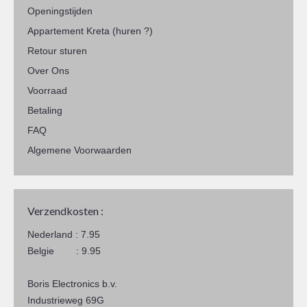
Openingstijden
Appartement Kreta (huren ?)
Retour sturen
Over Ons
Voorraad
Betaling
FAQ
Algemene Voorwaarden
Verzendkosten :
Nederland : 7.95
Belgie : 9.95
Boris Electronics b.v.
Industrieweg 69G